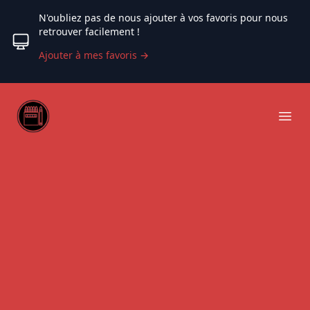
N'oubliez pas de nous ajouter à vos favoris pour nous
retrouver facilement !
Ajouter à mes favoris
→
Web coloriage
Ope