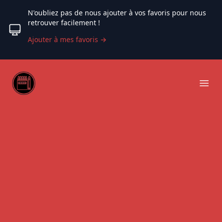
N'oubliez pas de nous ajouter à vos favoris pour nous
retrouver facilement !
Ajouter à mes favoris
→
Web coloriage
Ope