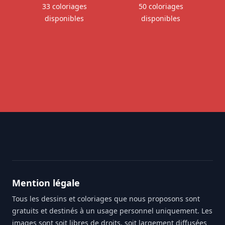
33 coloriages
50 coloriages
disponibles
disponibles
Footer
Mention légale
Tous les dessins et coloriages que nous proposons sont
gratuits et destinés à un usage personnel uniquement. Les
images sont soit libres de droits, soit largement diffusées