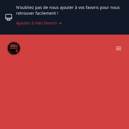
N'oubliez pas de nous ajouter à vos favoris pour nous
retrouver facilement !
Ajouter à mes favoris
→
Web coloriage
Ope