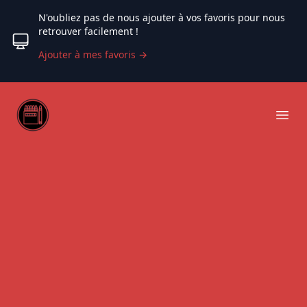
N'oubliez pas de nous ajouter à vos favoris pour nous
retrouver facilement !
Ajouter à mes favoris
→
Web coloriage
Ope