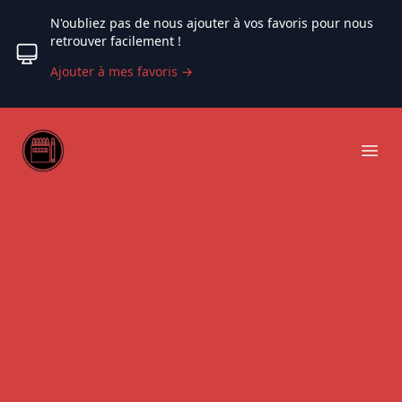
N'oubliez pas de nous ajouter à vos favoris pour nous
retrouver facilement !
Ajouter à mes favoris
→
Web coloriage
Ope