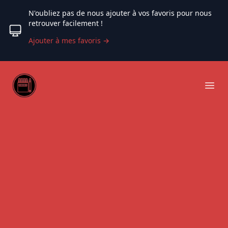
N'oubliez pas de nous ajouter à vos favoris pour nous
retrouver facilement !
Ajouter à mes favoris
→
Web coloriage
Ope