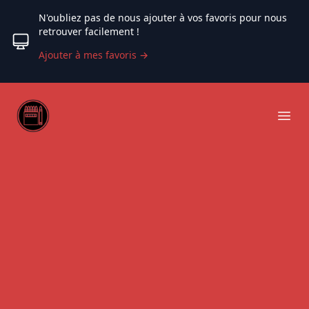
N'oubliez pas de nous ajouter à vos favoris pour nous
retrouver facilement !
Ajouter à mes favoris
→
Web coloriage
Ope