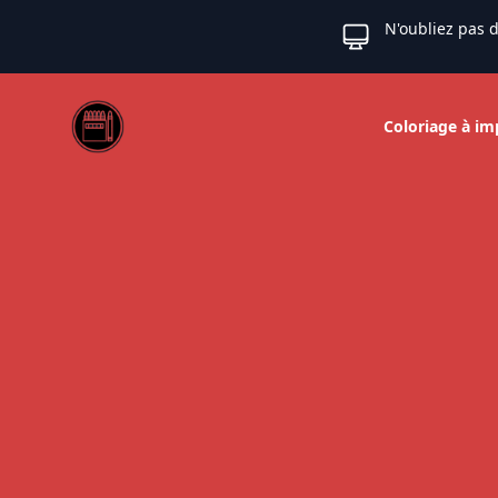
N'oubliez pas d
Web coloriage
Coloriage à im