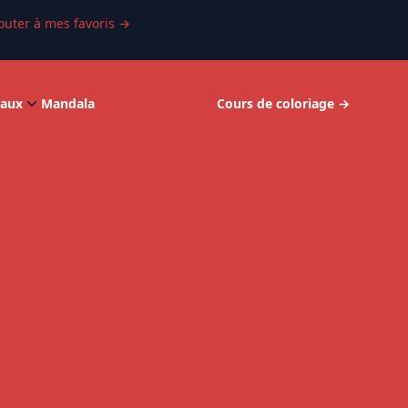
outer à mes favoris
→
aux
Mandala
Cours de coloriage
→