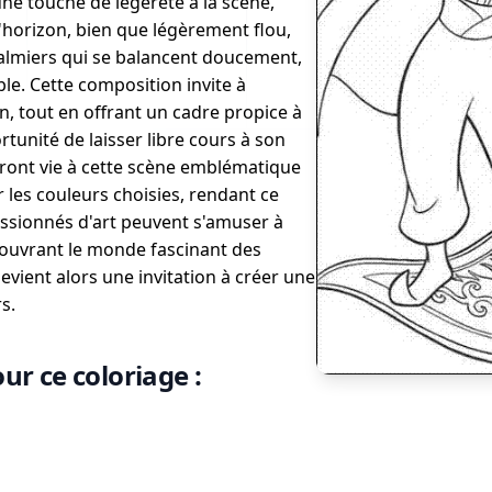
une touche de légèreté à la scène,
L'horizon, bien que légèrement flou,
palmiers qui se balancent doucement,
e. Cette composition invite à
in, tout en offrant un cadre propice à
ortunité de laisser libre cours à son
eront vie à cette scène emblématique
r les couleurs choisies, rendant ce
ssionnés d'art peuvent s'amuser à
couvrant le monde fascinant des
vient alors une invitation à créer une
s.
ur ce coloriage :