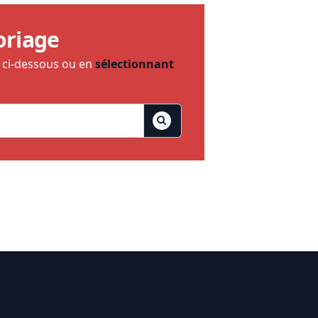
oriage
e ci-dessous ou en
sélectionnant