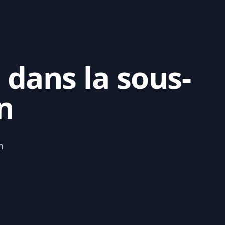
 dans la sous-
n
n