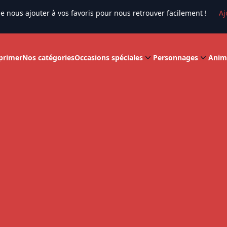
e nous ajouter à vos favoris pour nous retrouver facilement !
Aj
primer
Nos catégories
Occasions spéciales
Personnages
Anim