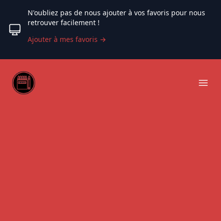
N'oubliez pas de nous ajouter à vos favoris pour nous
retrouver facilement !
Ajouter à mes favoris
→
Web coloriage
Ope