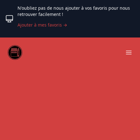
N'oubliez pas de nous ajouter à vos favoris pour nous
retrouver facilement !
Ajouter à mes favoris
→
Web coloriage
Ope