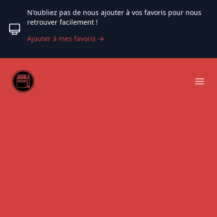
N'oubliez pas de nous ajouter à vos favoris pour nous
retrouver facilement !
Ajouter à mes favoris
→
Web coloriage
Ope