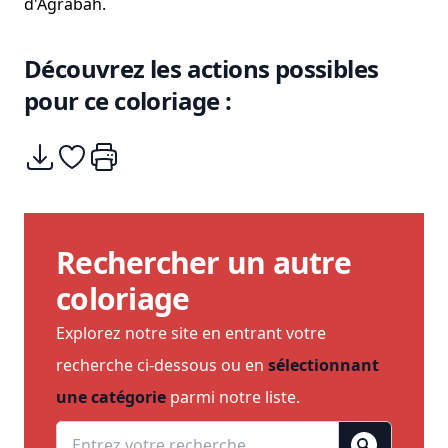
d'Agrabah.
Découvrez les actions possibles
pour ce coloriage :
Télécharger
Ajouter à mes coups de coeurs
Imprimer
Rechercher un autre
coloriage
Explorez notre site en entrant votre
recherche ci-dessous ou en
sélectionnant
une catégorie
parmi notre liste.