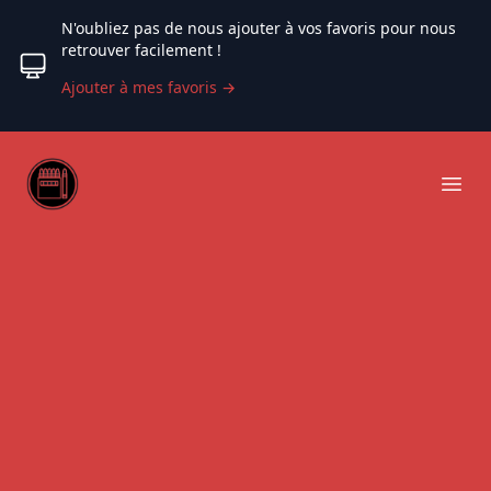
N'oubliez pas de nous ajouter à vos favoris pour nous
retrouver facilement !
Ajouter à mes favoris
→
Web coloriage
Ope