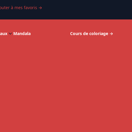
outer à mes favoris
→
aux
Mandala
Cours de coloriage
→