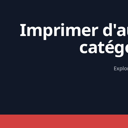
Imprimer d'au
catég
Explo