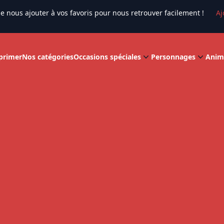
e nous ajouter à vos favoris pour nous retrouver facilement !
Aj
primer
Nos catégories
Occasions spéciales
Personnages
Anim