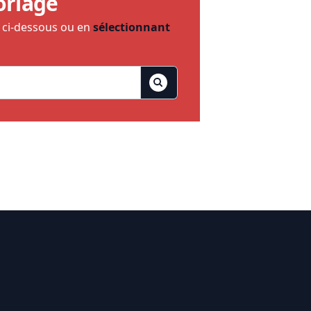
oriage
e ci-dessous ou en
sélectionnant