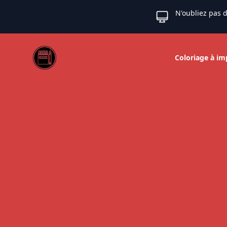
N'oubliez pas d
Web coloriage
Coloriage à im