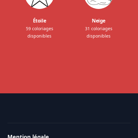
Étoile
Neige
59 coloriages
31 coloriages
disponibles
disponibles
Footer
Mention légale