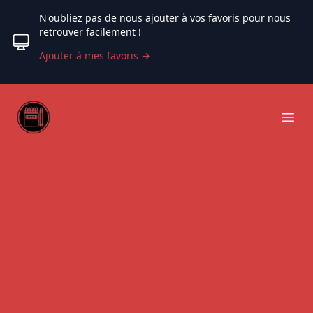
N'oubliez pas de nous ajouter à vos favoris pour nous
retrouver facilement !
Ajouter à mes favoris
→
Web coloriage
Ope