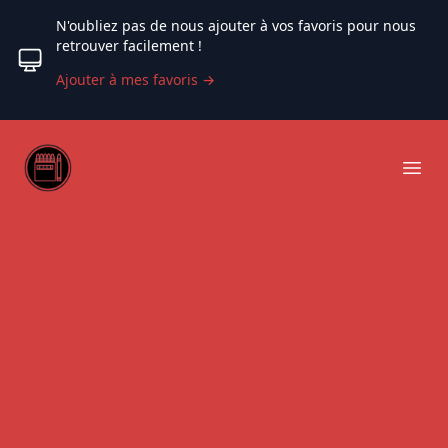
N'oubliez pas de nous ajouter à vos favoris pour nous
retrouver facilement !
Ajouter à mes favoris
→
Web coloriage
Ope