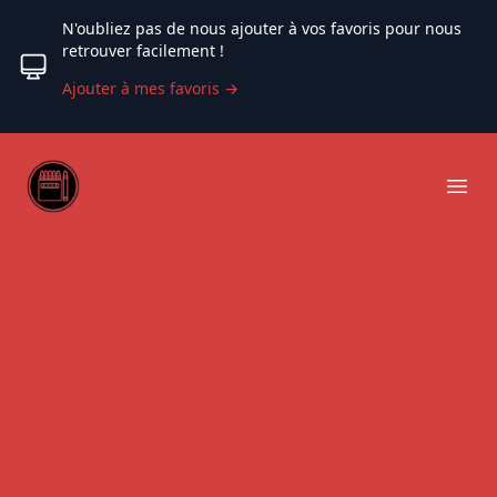
N'oubliez pas de nous ajouter à vos favoris pour nous
retrouver facilement !
Ajouter à mes favoris
→
Web coloriage
Ope