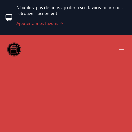
N'oubliez pas de nous ajouter à vos favoris pour nous
retrouver facilement !
Ajouter à mes favoris
→
Web coloriage
Ope