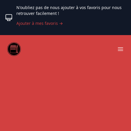
N'oubliez pas de nous ajouter à vos favoris pour nous
retrouver facilement !
Ajouter à mes favoris
→
Web coloriage
Ope