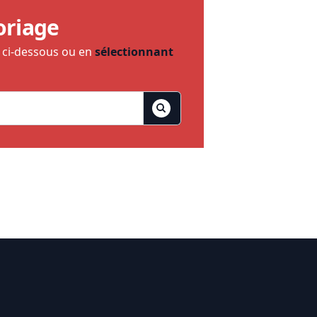
oriage
e ci-dessous ou en
sélectionnant