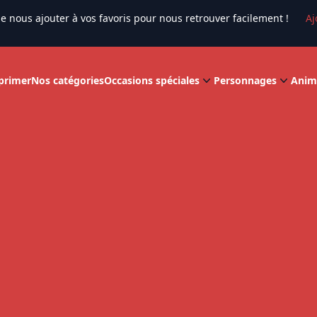
e nous ajouter à vos favoris pour nous retrouver facilement !
Aj
primer
Nos catégories
Occasions spéciales
Personnages
Anim