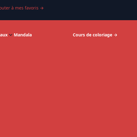
outer à mes favoris
→
aux
Mandala
Cours de coloriage
→