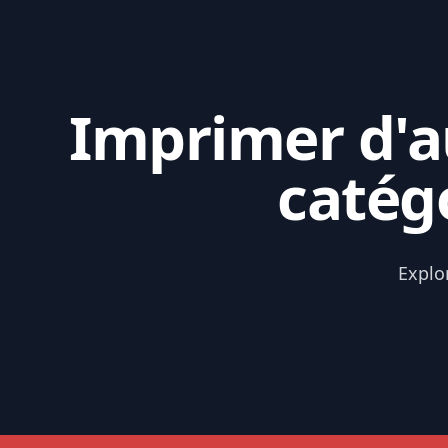
Imprimer d'au
catég
Explo