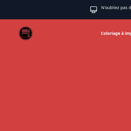
N'oubliez pas d
Web coloriage
Coloriage à im