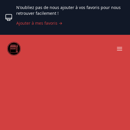
N'oubliez pas de nous ajouter à vos favoris pour nous
retrouver facilement !
Ajouter à mes favoris
→
Web coloriage
Ope