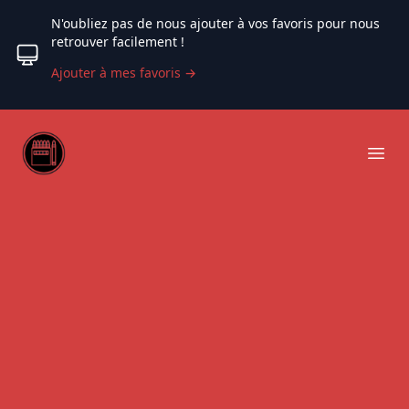
N'oubliez pas de nous ajouter à vos favoris pour nous
retrouver facilement !
Ajouter à mes favoris
→
Web coloriage
Ope