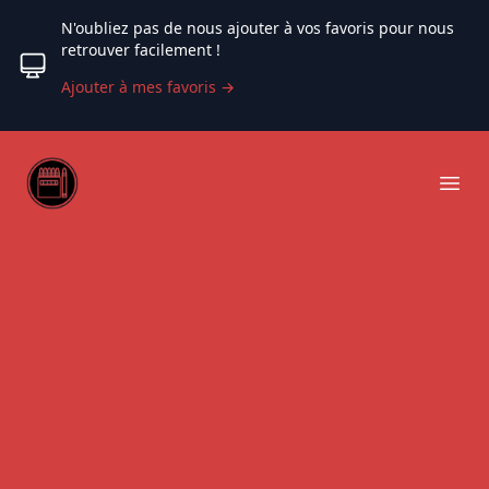
N'oubliez pas de nous ajouter à vos favoris pour nous
retrouver facilement !
Ajouter à mes favoris
→
Web coloriage
Ope