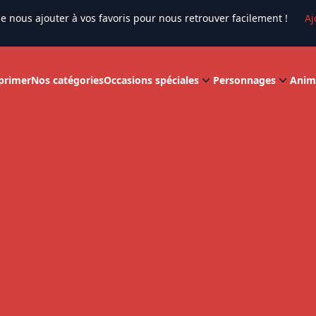
e nous ajouter à vos favoris pour nous retrouver facilement !
Aj
primer
Nos catégories
Occasions spéciales
Personnages
Anim