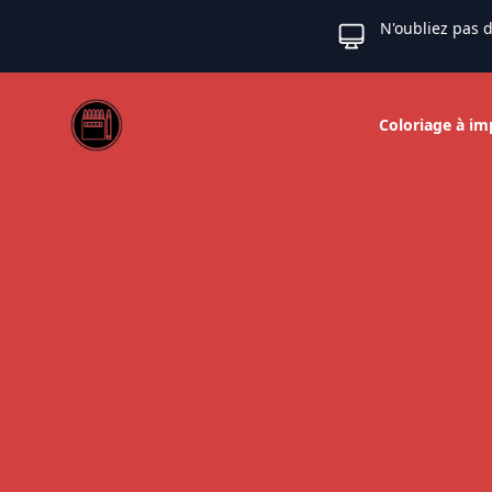
N'oubliez pas d
Web coloriage
Coloriage à im