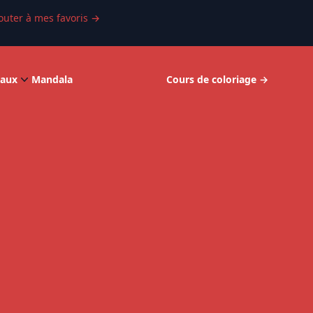
outer à mes favoris
→
aux
Mandala
Cours de coloriage
→