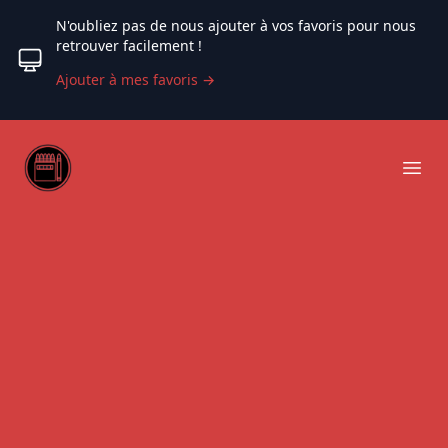
N'oubliez pas de nous ajouter à vos favoris pour nous
retrouver facilement !
Ajouter à mes favoris
→
Web coloriage
Ope