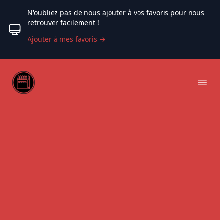
N'oubliez pas de nous ajouter à vos favoris pour nous
retrouver facilement !
Ajouter à mes favoris
→
Web coloriage
Ope