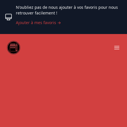
N'oubliez pas de nous ajouter à vos favoris pour nous
retrouver facilement !
Ajouter à mes favoris
→
Web coloriage
Ope