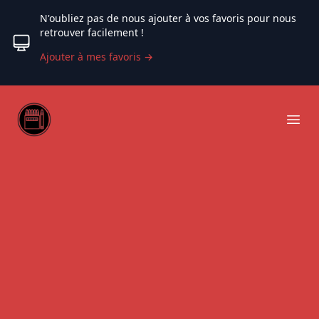
N'oubliez pas de nous ajouter à vos favoris pour nous
retrouver facilement !
Ajouter à mes favoris
→
Web coloriage
Ope