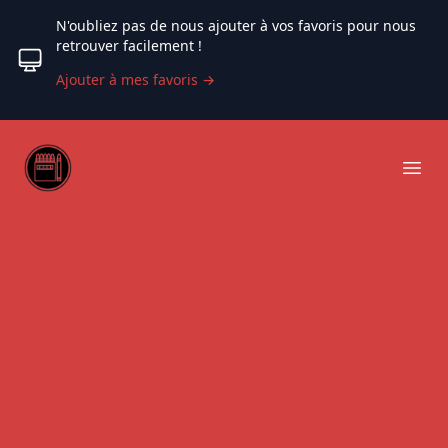
N'oubliez pas de nous ajouter à vos favoris pour nous
retrouver facilement !
Ajouter à mes favoris
→
Web coloriage
Ope