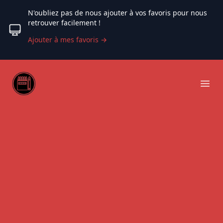
N'oubliez pas de nous ajouter à vos favoris pour nous
retrouver facilement !
Ajouter à mes favoris
→
Web coloriage
Ope