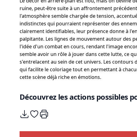
Le décor en arrière-plan est flou, mais on devine d
ruine, peut-être suite à un affrontement précédent.
l'atmosphère semble chargée de tension, accentu
indistinctes qui pourraient représenter des ennemi
clairement identifiables, leur présence donne à l
palpitante. Les lignes de mouvement autour des p
l'idée d'un combat en cours, rendant l'image enco
semble avoir un rôle à jouer dans cette lutte, ce qui
s'entrelacent au sein de cet univers. Les contours 
qui facilite le coloriage tout en permettant à chac
cette scène déjà riche en émotions.
Découvrez les actions possibles po
Télécharger
Ajouter à mes coups de coeurs
Imprimer