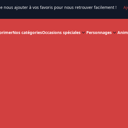
e nous ajouter à vos favoris pour nous retrouver facilement !
Aj
primer
Nos catégories
Occasions spéciales
Personnages
Anim