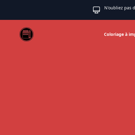
N'oubliez pas d
Web coloriage
Coloriage à im