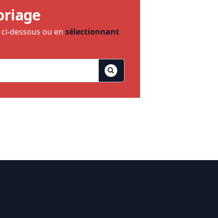
oriage
e ci-dessous ou en
sélectionnant