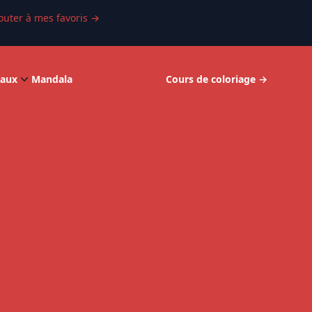
outer à mes favoris
→
aux
Mandala
Cours de coloriage
→