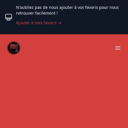
N'oubliez pas de nous ajouter à vos favoris pour nous
retrouver facilement !
Ajouter à mes favoris
→
Web coloriage
Ope