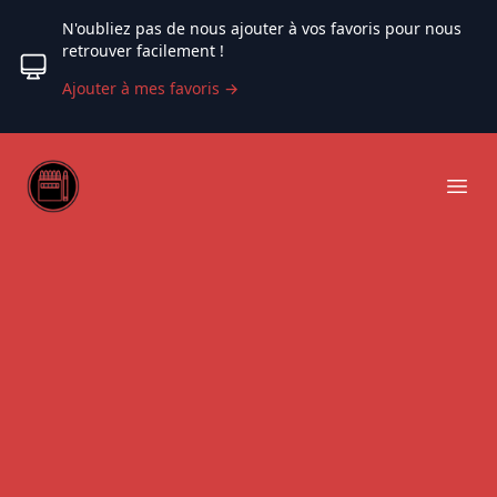
N'oubliez pas de nous ajouter à vos favoris pour nous
retrouver facilement !
Ajouter à mes favoris
→
Web coloriage
Ope