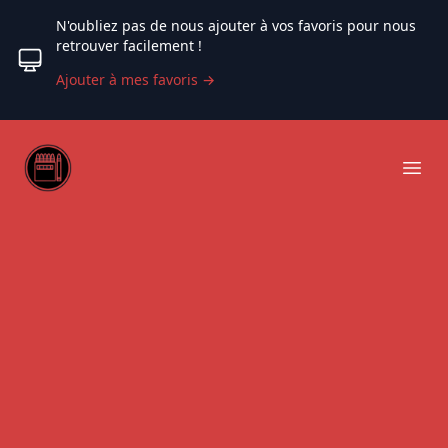
N'oubliez pas de nous ajouter à vos favoris pour nous
retrouver facilement !
Ajouter à mes favoris
→
Web coloriage
Ope