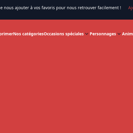
e nous ajouter à vos favoris pour nous retrouver facilement !
Aj
primer
Nos catégories
Occasions spéciales
Personnages
Anim