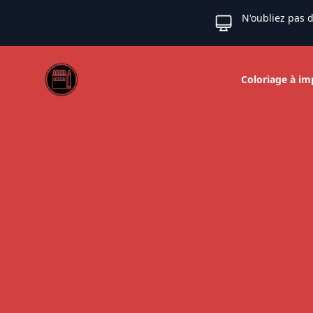
N'oubliez pas d
Web coloriage
Coloriage à im