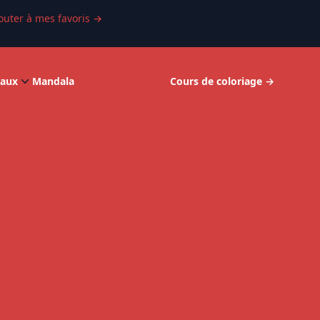
outer à mes favoris
→
aux
Mandala
Cours de coloriage
→