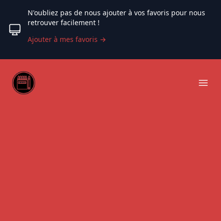
N'oubliez pas de nous ajouter à vos favoris pour nous
retrouver facilement !
Ajouter à mes favoris
→
Web coloriage
Ope