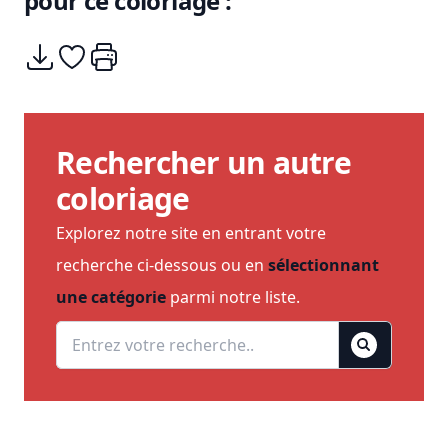
pour ce coloriage :
Télécharger
Ajouter à mes coups de coeurs
Imprimer
Rechercher un autre
coloriage
Explorez notre site en entrant votre
recherche ci-dessous ou en
sélectionnant
une catégorie
parmi notre liste.