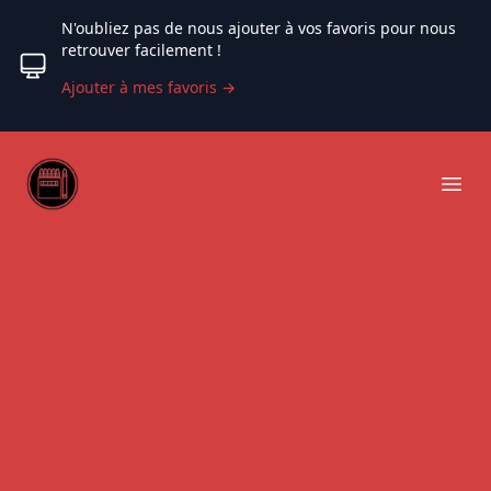
N'oubliez pas de nous ajouter à vos favoris pour nous
retrouver facilement !
Ajouter à mes favoris
→
Web coloriage
Ope