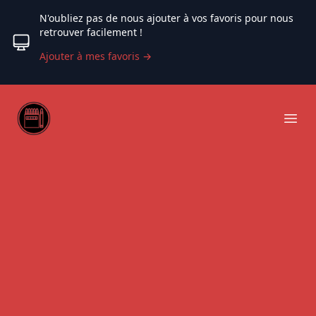
N'oubliez pas de nous ajouter à vos favoris pour nous
retrouver facilement !
Ajouter à mes favoris
→
Web coloriage
Ope