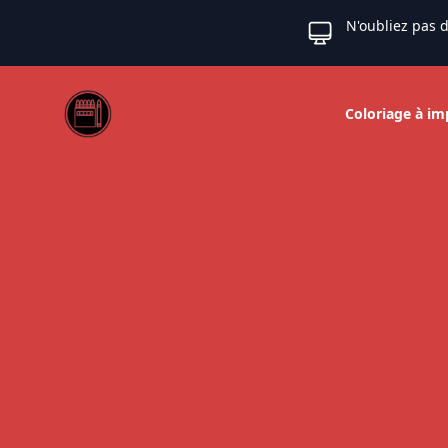
N'oubliez pas d
Web coloriage
Coloriage à im