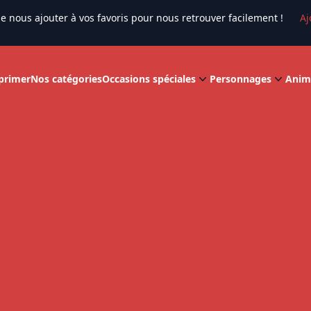
e nous ajouter à vos favoris pour nous retrouver facilement !
Aj
primer
Nos catégories
Occasions spéciales
Personnages
Anim