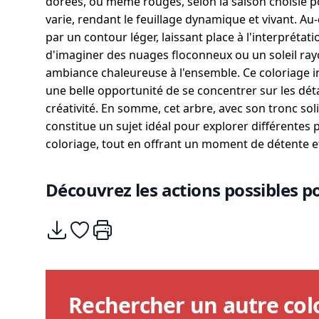
dorées, ou même rouges, selon la saison choisie po
varie, rendant le feuillage dynamique et vivant. Au-
par un contour léger, laissant place à l'interprétati
d'imaginer des nuages floconneux ou un soleil ray
ambiance chaleureuse à l'ensemble. Ce coloriage inv
une belle opportunité de se concentrer sur les détai
créativité. En somme, cet arbre, avec son tronc soli
constitue un sujet idéal pour explorer différentes 
coloriage, tout en offrant un moment de détente et 
Découvrez les actions possibles po
Télécharger
Ajouter à mes coups de coeurs
Imprimer
Rechercher un autre col