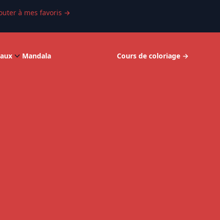
outer à mes favoris
→
aux
Mandala
Cours de coloriage
→