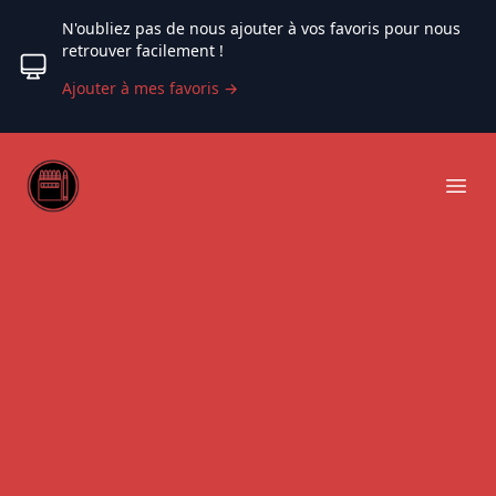
N'oubliez pas de nous ajouter à vos favoris pour nous
retrouver facilement !
Ajouter à mes favoris
→
Web coloriage
Ope