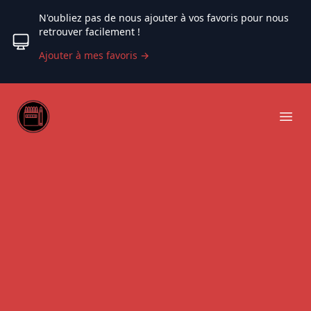
N'oubliez pas de nous ajouter à vos favoris pour nous
retrouver facilement !
Ajouter à mes favoris
→
Web coloriage
Ope