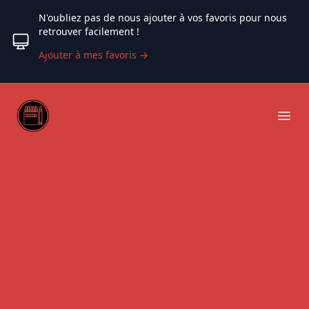
N'oubliez pas de nous ajouter à vos favoris pour nous
retrouver facilement !
Ajouter à mes favoris
→
Web coloriage
Ope