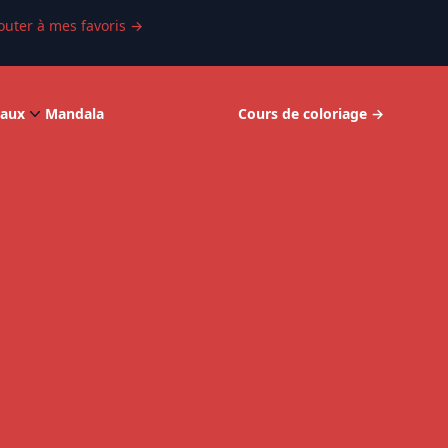
outer à mes favoris
→
aux
Mandala
Cours de coloriage
→