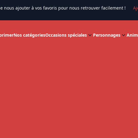
e nous ajouter à vos favoris pour nous retrouver facilement !
Aj
primer
Nos catégories
Occasions spéciales
Personnages
Anim