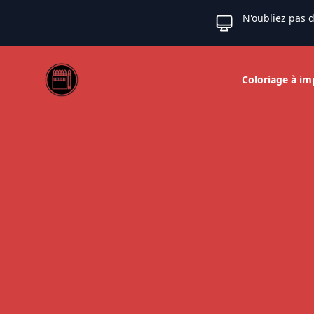
N'oubliez pas d
Web coloriage
Coloriage à im