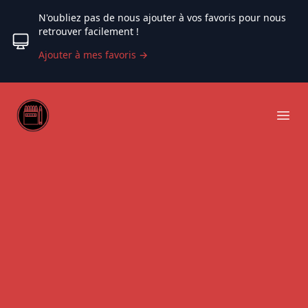
N'oubliez pas de nous ajouter à vos favoris pour nous
retrouver facilement !
Ajouter à mes favoris
→
Web coloriage
Ope