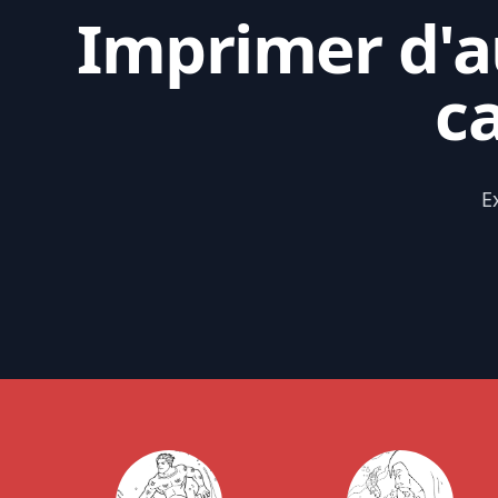
Imprimer d'au
c
E