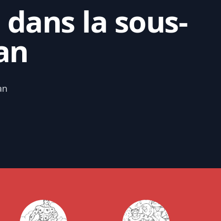
 dans la sous-
an
an