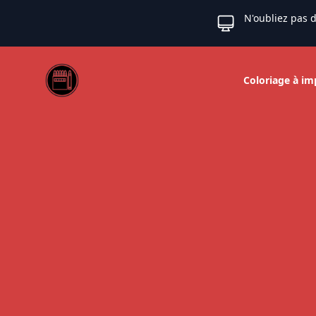
N'oubliez pas d
Web coloriage
Coloriage à im