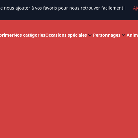
e nous ajouter à vos favoris pour nous retrouver facilement !
Aj
primer
Nos catégories
Occasions spéciales
Personnages
Anim