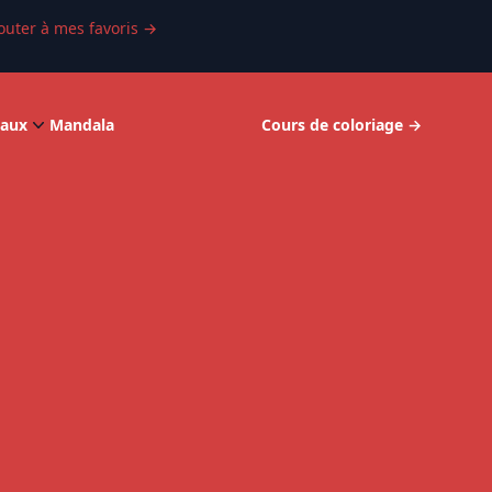
outer à mes favoris
→
aux
Mandala
Cours de coloriage
→