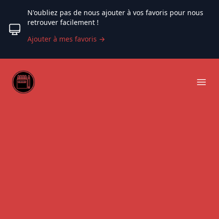
N'oubliez pas de nous ajouter à vos favoris pour nous
retrouver facilement !
Ajouter à mes favoris
→
Web coloriage
Ope