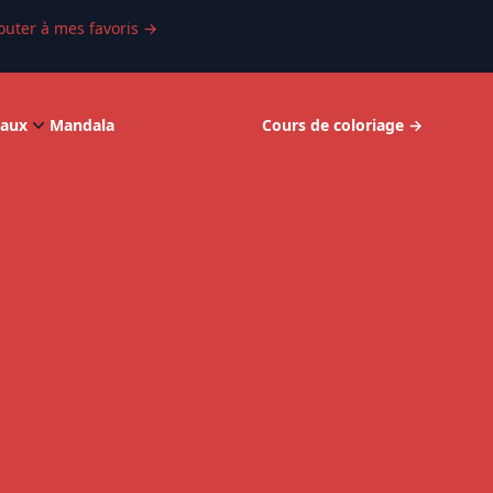
outer à mes favoris
→
aux
Mandala
Cours de coloriage
→