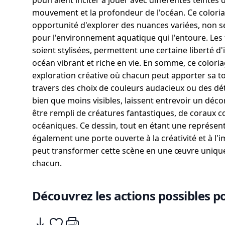
pourraient inciter à jouer avec différentes teintes 
mouvement et la profondeur de l'océan. Ce coloria
opportunité d'explorer des nuances variées, non
pour l'environnement aquatique qui l'entoure. Les 
soient stylisées, permettent une certaine liberté d'
océan vibrant et riche en vie. En somme, ce colori
exploration créative où chacun peut apporter sa to
travers des choix de couleurs audacieux ou des dét
bien que moins visibles, laissent entrevoir un déco
être rempli de créatures fantastiques, de coraux co
océaniques. Ce dessin, tout en étant une représent
également une porte ouverte à la créativité et à l
peut transformer cette scène en une œuvre unique,
chacun.
Découvrez les actions possibles po
Télécharger
Ajouter à mes coups de coeurs
Imprimer