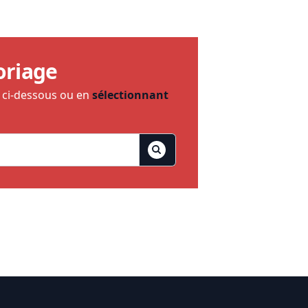
oriage
e ci-dessous ou en
sélectionnant