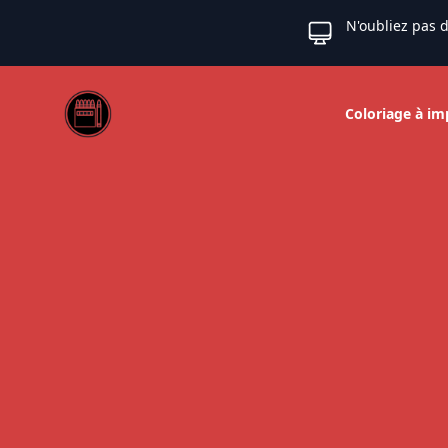
N'oubliez pas d
Web coloriage
Coloriage à im