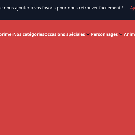
e nous ajouter à vos favoris pour nous retrouver facilement !
Aj
primer
Nos catégories
Occasions spéciales
Personnages
Anim