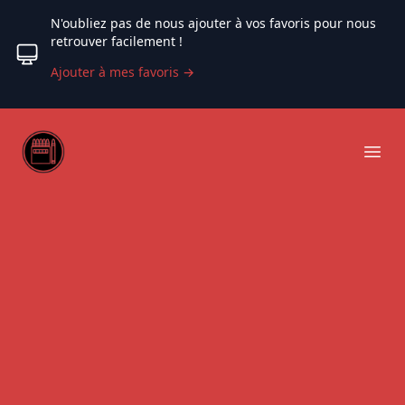
N'oubliez pas de nous ajouter à vos favoris pour nous
retrouver facilement !
Ajouter à mes favoris
→
Web coloriage
Ope