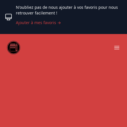
N'oubliez pas de nous ajouter à vos favoris pour nous
retrouver facilement !
Ajouter à mes favoris
→
Web coloriage
Ope