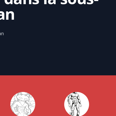
an
an