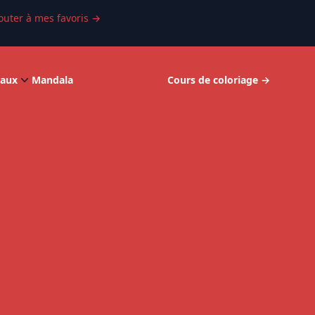
outer à mes favoris
→
aux
Mandala
Cours de coloriage
→