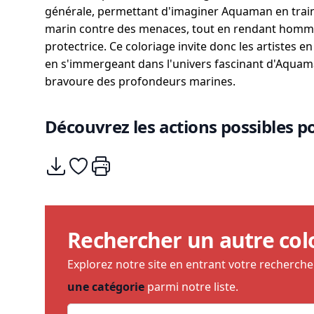
générale, permettant d'imaginer Aquaman en trai
marin contre des menaces, tout en rendant homma
protectrice. Ce coloriage invite donc les artistes en
en s'immergeant dans l'univers fascinant d'Aquaman
bravoure des profondeurs marines.
Découvrez les actions possibles po
Télécharger
Ajouter à mes coups de coeurs
Imprimer
Rechercher un autre col
Explorez notre site en entrant votre recherch
une catégorie
parmi notre liste.