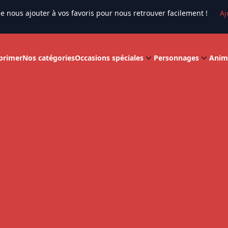
e nous ajouter à vos favoris pour nous retrouver facilement !
Aj
primer
Nos catégories
Occasions spéciales
Personnages
Anim