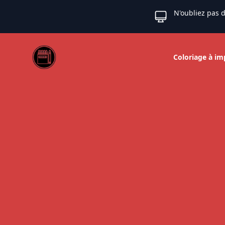
N'oubliez pas d
Web coloriage
Coloriage à im