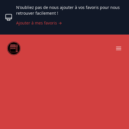
N'oubliez pas de nous ajouter à vos favoris pour nous
retrouver facilement !
Ajouter à mes favoris
→
Web coloriage
Ope